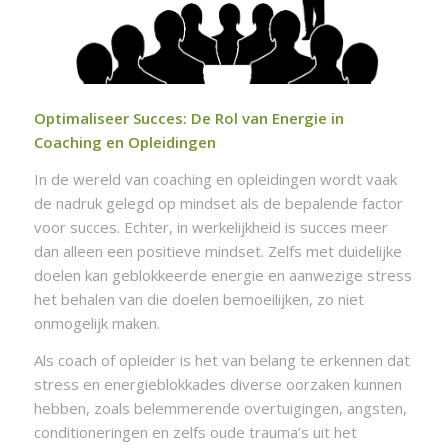
Optimaliseer Succes: De Rol van Energie in
Coaching en Opleidingen
In de wereld van coaching en opleidingen wordt vaak
de nadruk gelegd op mindset als de bepalende factor
voor succes. Echter, in werkelijkheid is succes meer
dan alleen een positieve mindset. Zelfs met duidelijke
doelen kan geblokkeerde energie en aanwezige stress
het behalen van die doelen bemoeilijken, zo niet
onmogelijk maken.
Als coach of opleider is het van belang te erkennen dat
stress en energieblokkades diverse oorzaken kunnen
hebben, zoals belemmerende overtuigingen, angsten,
conditioneringen en zelfs oude trauma’s uit het