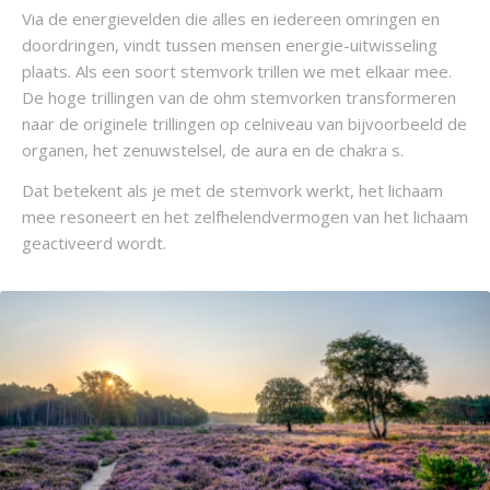
Via de energievelden die alles en iedereen omringen en
doordringen, vindt tussen mensen energie-uitwisseling
plaats. Als een soort stemvork trillen we met elkaar mee.
De hoge trillingen van de ohm stemvorken transformeren
naar de originele trillingen op celniveau van bijvoorbeeld de
organen, het zenuwstelsel, de aura en de chakra s.
Dat betekent als je met de stemvork werkt, het lichaam
mee resoneert en het zelfhelendvermogen van het lichaam
geactiveerd wordt.