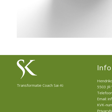
Info
Hendrikd
Transformatie Coach Sai-Ki
5503 JR
Telefoo
Email: in
KVK-num
Privacyb