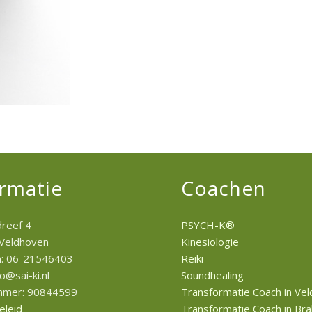
rmatie
Coachen
reef 4
PSYCH-K®
 Veldhoven
Kinesiologie
n: 06-21546403
Reiki
fo@sai-ki.nl
Soundhealing
mer: 90844599
Transformatie Coach in Ve
eleid
Transformatie Coach in Br