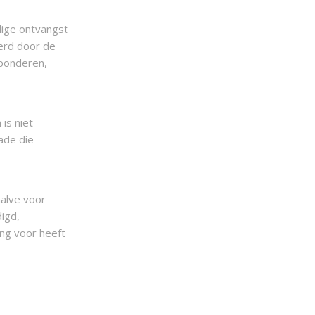
dige ontvangst
eerd door de
sponderen,
is niet
ade die
halve voor
digd,
ng voor heeft